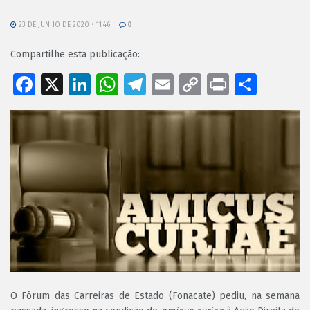
23 DE JUNHO DE 2020 • 11:46
0
Compartilhe esta publicação:
Facebook
X
LinkedIn
WhatsApp
Telegram
Email
Copy
Print
Shar
Link
O Fórum das Carreiras de Estado (Fonacate) pediu, na semana