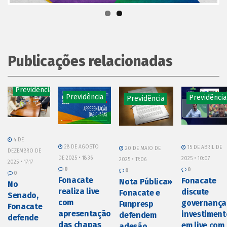
Publicações relacionadas
Previdência
Previdência
Previdência
Previdência
4 DE
28 DE AGOSTO
15 DE ABRIL DE
20 DE MAIO DE
DEZEMBRO DE
DE 2025 • 18:36
2025 • 10:07
2025 • 17:06
2025 • 17:17
0
0
0
0
Fonacate
Fonacate
Nota Pública»
No
realiza live
discute
Fonacate e
Senado,
com
governança
Funpresp
Fonacate
apresentação
investiment
defendem
defende
das chapas
em live com
adesão