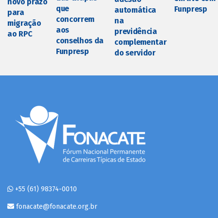
novo prazo
que
Funpresp
automática
para
concorrem
na
migração
aos
previdência
ao RPC
conselhos da
complementar
Funpresp
do servidor
+55 (61) 98374-0010
fonacate@fonacate.org.br