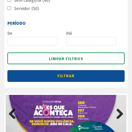
Sem categoria
(46)
Servidor
(50)
PERÍODO
De
Até
Previous
Next