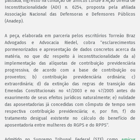
passada, ingresso na condição de
amicus curiae
à Ação Direita de
Inconstitucionalidade (ADI) n. 6254, proposta pela afiliada
Associação Nacional das Defensoras e Defensores Públicos
(Anadep).
A peça, elaborada em parceria pelos escritórios Torreão Braz
Advogados e Advocacia Riedel, cobra “esclarecimentos
pormenorizados e apresentação de dados concretos acerca da
matéria, no que diz respeito à inconstitucionalidade da a)
implementação das alíquotas de contribuição previdenciária
progressiva, de acordo com a base de contribuição ou
proventos; b) contribuição previdenciária ordinária; c)
extraordinária; d) da extinção das regras de transição das
Emendas Constitucionais no 41/2003 e no 47/2005 antes do
exaurimento de seus efeitos jurídicos naturalmente; e) nulidade
das aposentadorias já concedidas com cômputo de tempo sem
respectiva contribuição previdenciária; e, por fim, f) do
tratamento desigual existente no cálculo do benefício de
aposentadoria entre mulheres do RGPS e do RPPS”.
Admitido no Supremo Tribunal Federal (STF) como
amicus