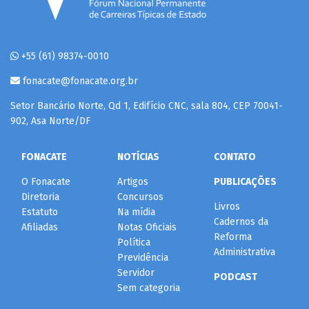
+55 (61) 98374-0010
fonacate@fonacate.org.br
Setor Bancário Norte, Qd 1, Edifício CNC, sala 804, CEP 70041-
902, Asa Norte/DF
FONACATE
NOTÍCIAS
CONTATO
O Fonacate
Artigos
PUBLICAÇÕES
Diretoria
Concursos
Livros
Estatuto
Na mídia
Cadernos da
Afiliadas
Notas Oficiais
Reforma
Política
Administrativa
Previdência
Servidor
PODCAST
Sem categoria