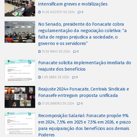
intensificam greves e mobilizações
14 DE AGOSTO DE 2024
0
No Senado, presidente do Fonacate cobra
regulamentação da negociação coletiva: “a
falta de regras prejudica a sociedade, o
governo e os servidores”
15 DE MAIO DE 2024
0
Fonacate solicita implementação imediata do
reajuste dos benefícios
2 DE ABRIL DE 2024
0
Reajuste 2024» Fonacate, Centrais Sindicais e
Fonasefe entregam proposta unificada
31 DE JANEIRO DE 2024
0
Recomposição Salarial: Fonacate propõe 9%
em 2024, 7,5% em 2025 e 7,5% em 2026, e prazo
para equiparação dos benefícios aos demais
Poderes