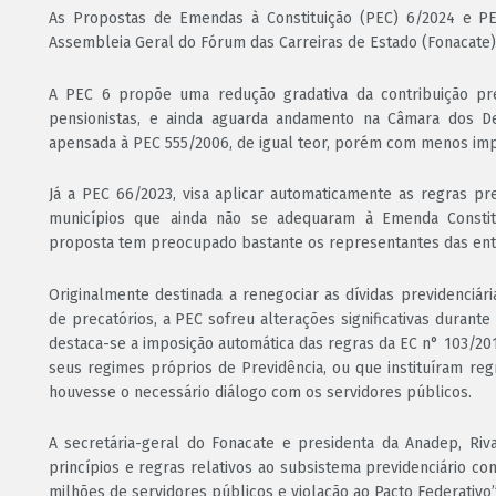
As Propostas de Emendas à Constituição (PEC) 6/2024 e PE
Assembleia Geral do Fórum das Carreiras de Estado (Fonacate), 
A PEC 6 propõe uma redução gradativa da contribuição pre
pensionistas, e ainda aguarda andamento na Câmara dos De
apensada à PEC 555/2006, de igual teor, porém com menos imp
Já a PEC 66/2023, visa aplicar automaticamente as regras pre
municípios que ainda não se adequaram à Emenda Constitu
proposta tem preocupado bastante os representantes das enti
Originalmente destinada a renegociar as dívidas previdenciár
de precatórios, a PEC sofreu alterações significativas durant
destaca-se a imposição automática das regras da EC n° 103/20
seus regimes próprios de Previdência, ou que instituíram reg
houvesse o necessário diálogo com os servidores públicos.
A secretária-geral do Fonacate e presidenta da Anadep, Riv
princípios e regras relativos ao subsistema previdenciário con
milhões de servidores públicos e violação ao Pacto Federativo”