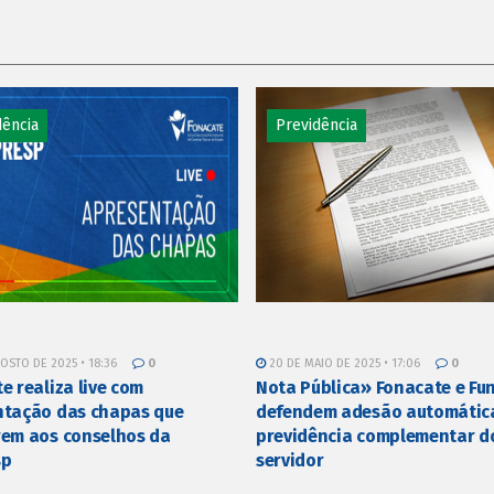
dência
Previdência
OSTO DE 2025 • 18:36
0
20 DE MAIO DE 2025 • 17:06
0
e realiza live com
Nota Pública» Fonacate e Fu
ntação das chapas que
defendem adesão automátic
em aos conselhos da
previdência complementar d
sp
servidor