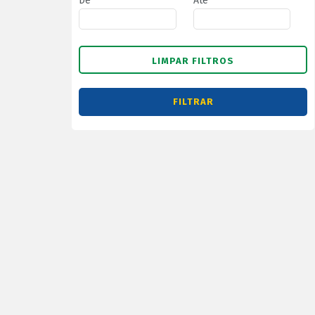
De
Até