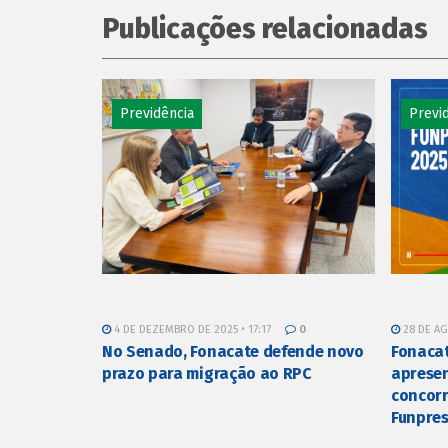
Publicações relacionadas
Previdência
Previ
4 DE DEZEMBRO DE 2025 • 17:17
0
28 DE AG
No Senado, Fonacate defende novo
Fonacat
prazo para migração ao RPC
aprese
concorr
Funpre