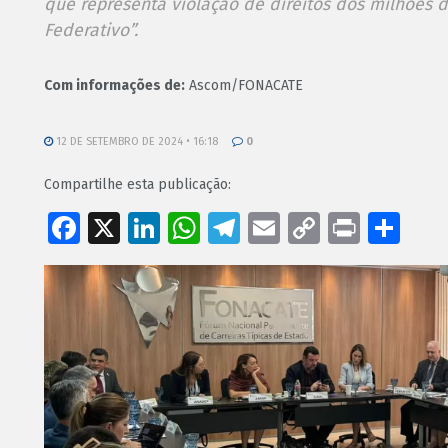
que representa violação de direitos dos milhões d
Federativo”.
Com informações de:
Ascom/FONACATE
12 DE SETEMBRO DE 2024 • 16:18
0
Compartilhe esta publicação:
Facebook
X
LinkedIn
WhatsApp
Telegram
Email
Copy
Print
Sh
Link