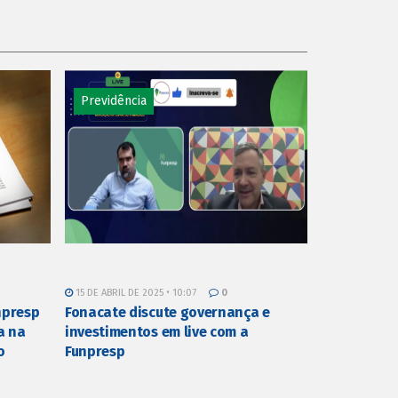
Previdência
15 DE ABRIL DE 2025 • 10:07
0
npresp
Fonacate discute governança e
a na
investimentos em live com a
o
Funpresp