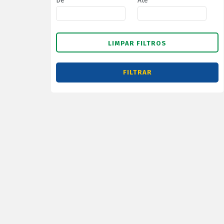
De
Até