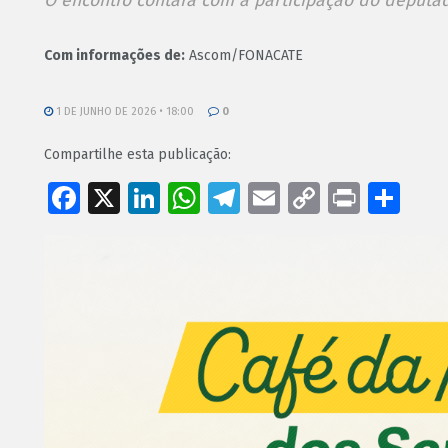
O encontro contará com a participação do deputad
Com informações de:
Ascom/FONACATE
1 DE JUNHO DE 2026 • 18:00
0
Compartilhe esta publicação:
Facebook
X
LinkedIn
WhatsApp
Telegram
Email
Copy
Print
Sh
Link