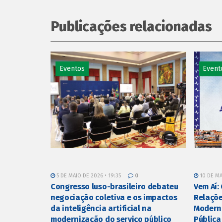
Publicações relacionadas
Eventos
Event
5 DE MAIO DE 2026 • 19:35
0
10 DE MA
Congresso luso-brasileiro debateu
Vem Aí:
negociação coletiva e os impactos
Relaçõe
da inteligência artificial na
Modern
modernização do serviço público
Pública