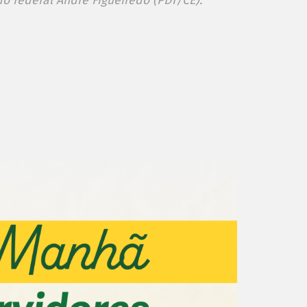
o federal André Figueiredo (PDT/CE).
are