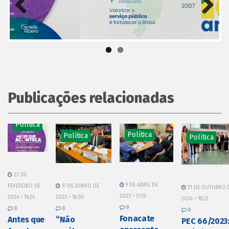
Previous
Next
Publicações relacionadas
Política
Política
Política
Política
23 DE
9 DE ABRIL DE
17 DE JUNHO DE
FEVEREIRO DE
31 DE OUTUBRO 
2025 • 17:55
2025 • 18:50
2026 • 16:24
2024 • 18:22
0
0
0
0
Fonacate
“Não
Antes que
PEC 66/2023