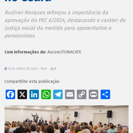
Rudinei Marques reforçou a importância da
aprovação da PEC 6/2024, destacando o caráter de
justiça social da medida para aposentados e
pensionistas.
Com informações de:
Ascom/FONACATE
15 DE JUNHO DE 2026 • 19:20
0
Compartilhe esta publicação:
Facebook
X
LinkedIn
WhatsApp
Telegram
Email
Copy
Print
Shar
Link