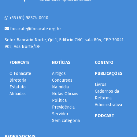
+55 (61) 98374-0010
fonacate@fonacate.org.br
Setor Bancário Norte, Qd 1, Edifício CNC, sala 804, CEP 70041-
902, Asa Norte/DF
FONACATE
NOTÍCIAS
CONTATO
O Fonacate
Artigos
PUBLICAÇÕES
Diretoria
Concursos
Livros
Estatuto
Na mídia
Cadernos da
Afiliadas
Notas Oficiais
Reforma
Política
Administrativa
Previdência
Servidor
PODCAST
Sem categoria
REDES SOCIAIS