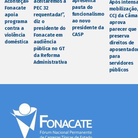
apresenta
aceitaremos a
Aconteça»
Após intens
pauta do
PEC 32
Fonacate
mobilização
funcionalismo
requentada!”,
apoia
CCJ da Câma
ao novo
diz o
programa
aprova
presidente da
presidente do
contra a
parecer que
CASP
Fonacate em
violência
preserva
audiência
doméstica
direitos de
pública no GT
aposentado
da Reforma
para
Administrativa
servidores
públicos