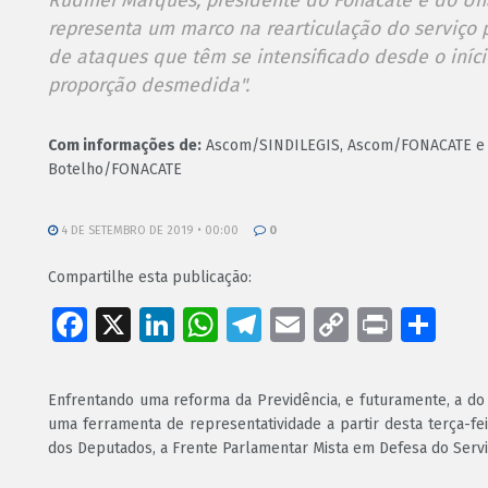
Rudinei Marques, presidente do Fonacate e do Una
representa um marco na rearticulação do serviço pú
de ataques que têm se intensificado desde o iníc
proporção desmedida".
Com informações de:
Ascom/SINDILEGIS, Ascom/FONACATE e 
Botelho/FONACATE
4 DE SETEMBRO DE 2019 • 00:00
0
Compartilhe esta publicação:
Facebook
X
LinkedIn
WhatsApp
Telegram
Email
Copy
Print
Sh
Link
Enfrentando uma reforma da Previdência, e futuramente, a do 
uma ferramenta de representatividade a partir desta terça-fei
dos Deputados, a Frente Parlamentar Mista em Defesa do Servi