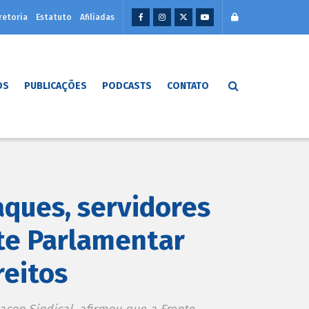
retoria
Estatuto
Afiliadas
OS
PUBLICAÇÕES
PODCASTS
CONTATO
ques, servidores
te Parlamentar
reitos