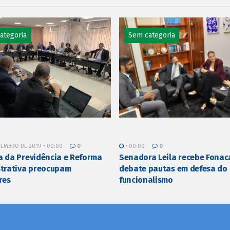
ategoria
Sem categoria
TEMBRO DE 2019 • 00:00
0
• 00:00
0
 da Previdência e Reforma
Senadora Leila recebe Fonac
trativa preocupam
debate pautas em defesa do
res
funcionalismo