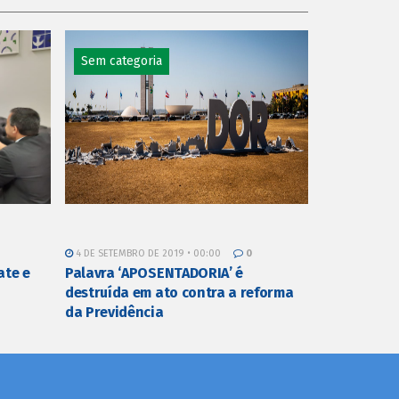
Sem categoria
4 DE SETEMBRO DE 2019 • 00:00
0
ate e
Palavra ‘APOSENTADORIA’ é
destruída em ato contra a reforma
da Previdência