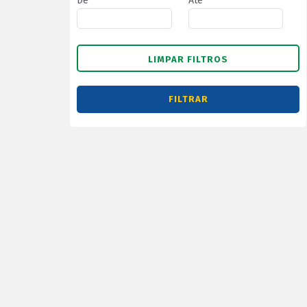
De
Até