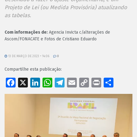
Projeto de Lei (ou Medida Provisória) atualizando
as tabelas.
Com informações de:
Agencia Invicta c/alterações de
Ascom/FONACATE e Fotos de Cristiano Eduardo
13 DE MARÇO DE 2023 • 14:06
0
Compartilhe esta publicação:
Facebook
X
LinkedIn
WhatsApp
Telegram
Email
Copy
Print
Shar
Link