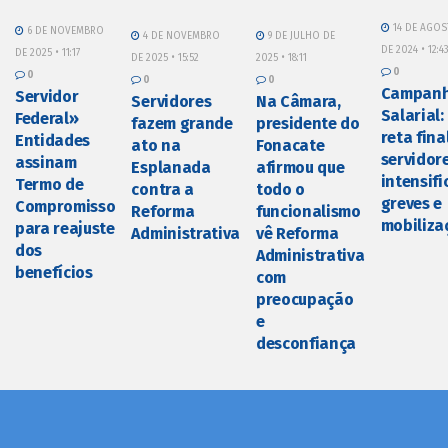
14 DE AGOS
6 DE NOVEMBRO
4 DE NOVEMBRO
9 DE JULHO DE
DE 2024 • 12:4
DE 2025 • 11:17
DE 2025 • 15:52
2025 • 18:11
0
0
0
0
Campan
Servidor
Servidores
Na Câmara,
Salarial:
Federal»
fazem grande
presidente do
reta final
Entidades
ato na
Fonacate
servidor
assinam
Esplanada
afirmou que
intensif
Termo de
contra a
todo o
greves e
Compromisso
Reforma
funcionalismo
mobiliza
para reajuste
Administrativa
vê Reforma
dos
Administrativa
benefícios
com
preocupação
e
desconfiança